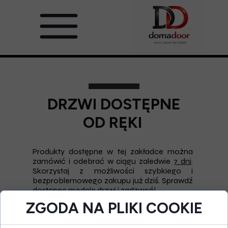
DRZWI DOSTĘPNE
OD RĘKI
Produkty dostępne w tej zakładce można
zamówić i odebrać w ciągu zaledwie
7 dni
.
Skorzystaj z możliwości szybkiego i
bezproblemowego zakupu już dziś. Sprawdź
dostępne modele drzwi i zadzwoń!
ZGODA NA PLIKI COOKIE