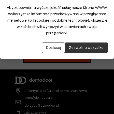
Aby zapewnić najwyższą jakość usług nasza Strona WWW
wykorzystuje informacje przechowywane w przeglądarce
internetowej (pliki cookies i podobne technologie). Możesz je
w każdej chwili wyłączyć w ustawieniach swojej
przeglądarki.
Dostosuj
Zezwól na wszystko
DOSTĘPNE MODELE
domadoor
ul. Bartycka 20/24 pawilon 32a, Warszawa
biuro@domadoor.pl
doradcy@domadoor.pl
+48 664 923 777