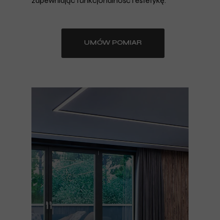
zapewniając funkcjonalność i estetykę.
UMÓW POMIAR